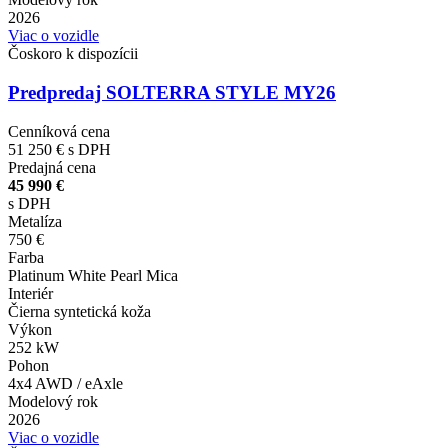
2026
Viac o vozidle
Čoskoro k dispozícii
Predpredaj SOLTERRA STYLE MY26
Cenníková cena
51 250 €
s DPH
Predajná cena
45 990 €
s DPH
Metalíza
750 €
Farba
Platinum White Pearl Mica
Interiér
Čierna syntetická koža
Výkon
252 kW
Pohon
4x4 AWD / eAxle
Modelový rok
2026
Viac o vozidle