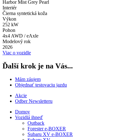
Harbor Mist Grey Pearl
Interiér
Čierna syntetická koža
Výkon
252 kW
Pohon
4x4 AWD / eAxle
Modelový rok
2026
Viac o vozidle
Ďalší krok je na Vás...
Mám záujem
Objednať testovaciu jazdu
Akcie
Odber Newsletteru
Domov
Vozidlá ihneď
Outback
Forester e-BOXER
Subaru XV e-BOXER
Subaru XV