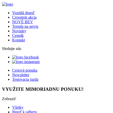
Vozidlá ihneď
Crosstrek akcia
NOVÉ BEV
Termín na servis
Novinky
Cenník
Kontakt
Sledujte nás
Cenová ponuka
Newsletter
Testovacia jazda
VYUŽITE MIMORIADNU PONUKU!
Zobraziť
Všetky
Ihneď k odberu