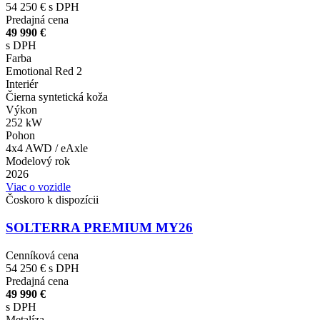
54 250 €
s DPH
Predajná cena
49 990 €
s DPH
Farba
Emotional Red 2
Interiér
Čierna syntetická koža
Výkon
252 kW
Pohon
4x4 AWD / eAxle
Modelový rok
2026
Viac o vozidle
Čoskoro k dispozícii
SOLTERRA PREMIUM MY26
Cenníková cena
54 250 €
s DPH
Predajná cena
49 990 €
s DPH
Metalíza