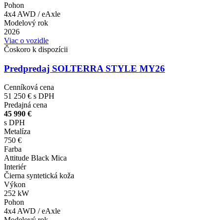
Pohon
4x4 AWD / eAxle
Modelový rok
2026
Viac o vozidle
Čoskoro k dispozícii
Predpredaj SOLTERRA STYLE MY26
Cenníková cena
51 250 €
s DPH
Predajná cena
45 990 €
s DPH
Metalíza
750 €
Farba
Attitude Black Mica
Interiér
Čierna syntetická koža
Výkon
252 kW
Pohon
4x4 AWD / eAxle
Modelový rok