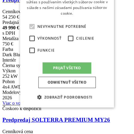
súhlas s používaním všetkých súborov cookie v
súlade s našimi zásadami používania súborov
Cenníková cena
cookie.
54 250 €
s DPH
Predajná cena
NEVYHNUTNE POTREBNÉ
49 990 €
s DPH
VÝKONNOSŤ
CIELENIE
Metalíza
750 €
Farba
FUNKCIE
Dark Blue Mica
Interiér
Čierna syntetická koža
PRIJAŤ VŠETKO
Výkon
252 kW
Pohon
ODMIETNUŤ VŠETKO
4x4 AWD / eAxle
Modelový rok
ZOBRAZIŤ PODROBNOSTI
2026
Viac o vozidle
Čoskoro k dispozícii
Predpredaj SOLTERRA PREMIUM MY26
Cenníková cena