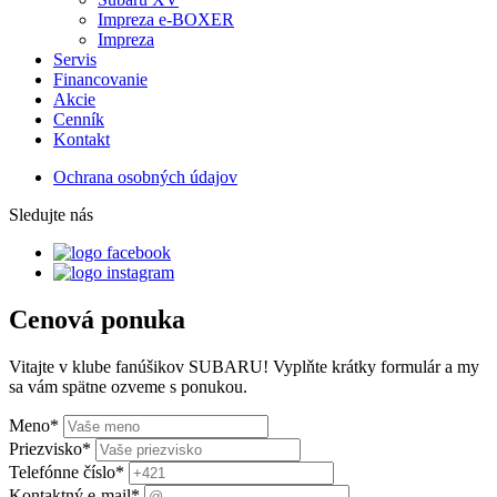
Impreza e-BOXER
Impreza
Servis
Financovanie
Akcie
Cenník
Kontakt
Ochrana osobných údajov
Sledujte nás
Cenová ponuka
Vitajte v klube fanúšikov SUBARU! Vyplňte krátky formulár a my
sa vám spätne ozveme s ponukou.
Meno
*
Priezvisko
*
Telefónne číslo
*
Kontaktný e-mail
*