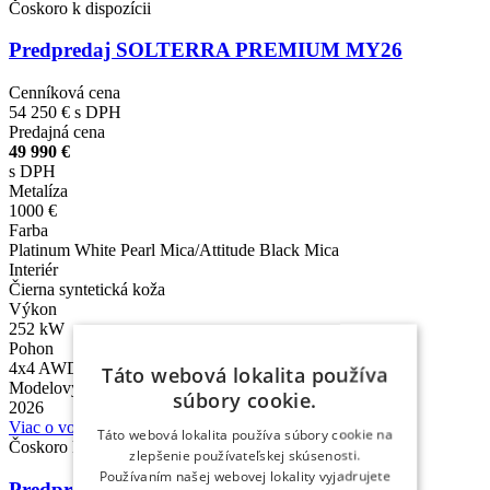
Čoskoro k dispozícii
Predpredaj SOLTERRA PREMIUM MY26
Cenníková cena
54 250 €
s DPH
Predajná cena
49 990 €
s DPH
Metalíza
1000 €
Farba
Platinum White Pearl Mica/Attitude Black Mica
Interiér
Čierna syntetická koža
Výkon
252 kW
Pohon
4x4 AWD / eAxle
Táto webová lokalita používa
Modelový rok
súbory cookie.
2026
Viac o vozidle
Táto webová lokalita používa súbory cookie na
Čoskoro k dispozícii
zlepšenie používateľskej skúsenosti.
Používaním našej webovej lokality vyjadrujete
Predpredaj SOLTERRA PREMIUM MY26