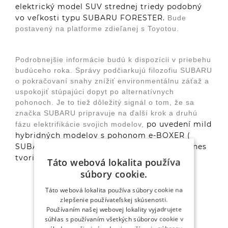
elektrický model SUV strednej triedy podobný
Sledujte nás
vo veľkosti typu SUBARU FORESTER.
Bude
postavený na platforme zdieľanej s Toyotou.
Podrobnejšie informácie budú k dispozícii v priebehu
budúceho roka. Správy podčiarkujú filozofiu SUBARU
o pokračovaní snahy znížiť environmentálnu záťaž a
uspokojiť stúpajúci dopyt po alternatívnych
pohonoch. Je to tiež dôležitý signál o tom, že sa
značka SUBARU pripravuje na ďalší krok a druhú
po uvedení mild
fázu elektrifikácie svojich modelov,
hybridných modelov s pohonom e-BOXER (
SUBARU XV, FORESTER a IMPREZA), ktoré dnes
tvoria 60 % jej predajov.
Táto webová lokalita používa
súbory cookie.
Táto webová lokalita používa súbory cookie na
zlepšenie používateľskej skúsenosti.
Používaním našej webovej lokality vyjadrujete
súhlas s používaním všetkých súborov cookie v