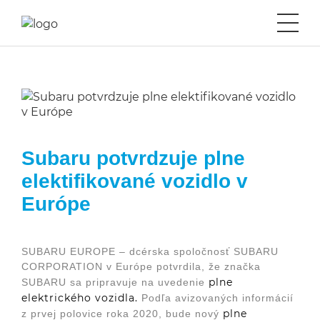
Vozidlá ihneď
Crosstrek akcia
NOVÉ BEV
Subaru potvrdzuje plne
elektifikované vozidlo v
Termín na servis
Európe
Novinky
SUBARU EUROPE – dcérska spoločnosť SUBARU
Cenník
CORPORATION v Európe potvrdila, že značka
plne
SUBARU sa pripravuje na uvedenie
Kontakt
elektrického vozidla.
Podľa avizovaných informácií
plne
z prvej polovice roka 2020, bude nový