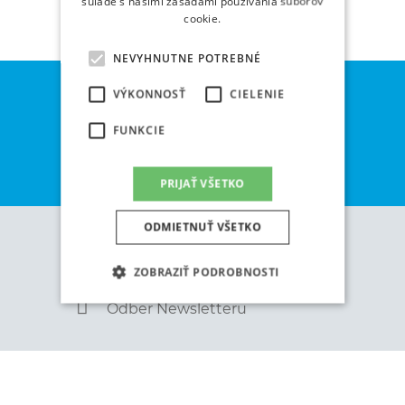
súlade s našimi zásadami používania súborov
Ďalší krok je na Vás...
cookie.
NEVYHNUTNE POTREBNÉ
VÝKONNOSŤ
CIELENIE
Mám záujem
FUNKCIE
Objednať testovaciu jazdu
PRIJAŤ VŠETKO
ODMIETNUŤ VŠETKO
Akcie
ZOBRAZIŤ PODROBNOSTI
Odber Newsletteru