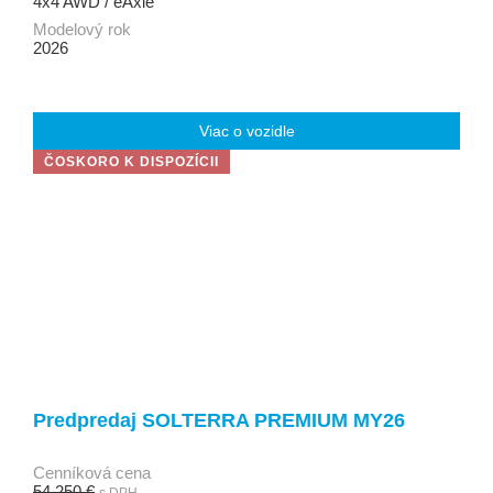
4x4 AWD / eAxle
Modelový rok
2026
Viac o vozidle
ČOSKORO K DISPOZÍCII
Predpredaj SOLTERRA PREMIUM MY26
Cenníková cena
54 250 €