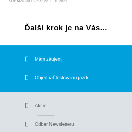
SUBARU
SAFE
8
platí od 1. 10. 2023.
Ďalší krok je na Vás...
Mám záujem
Objednať testovaciu jazdu
Akcie
Odber Newsletteru