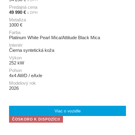
s DPH
Predajná cena
49 990 €
s DPH
Metalíza
1000 €
Farba
Platinum White Pearl Mica/Attitude Black Mica
Interiér
Čierna syntetická koža
Výkon
252 kW
Pohon
4x4 AWD / eAxle
Modelový rok
2026
Viac o vozidle
ČOSKORO K DISPOZÍCII