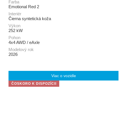
Farba
Emotional Red 2
Interiér
Čierna syntetická koža
Výkon
252 kW
Pohon
4x4 AWD / eAxle
Modelový rok
2026
Viac o vozidle
ČOSKORO K DISPOZÍCII