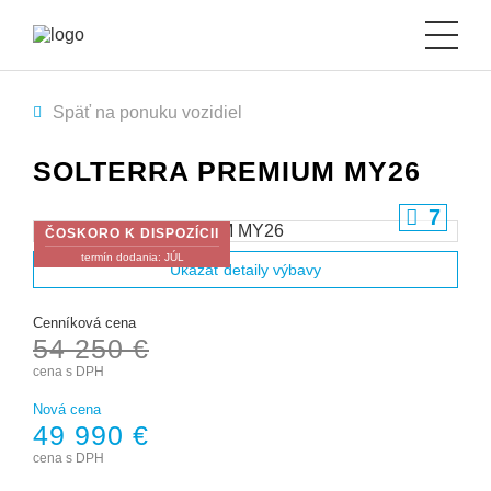
Späť na ponuku vozidiel
Vozidlá ihneď
SOLTERRA PREMIUM MY26
Crosstrek akcia
7
NOVÉ BEV
ČOSKORO K DISPOZÍCII
termín dodania: JÚL
Ukázať detaily výbavy
Termín na servis
Cenníková cena
Novinky
54 250 €
cena s DPH
Cenník
Nová cena
49 990 €
Kontakt
cena s DPH