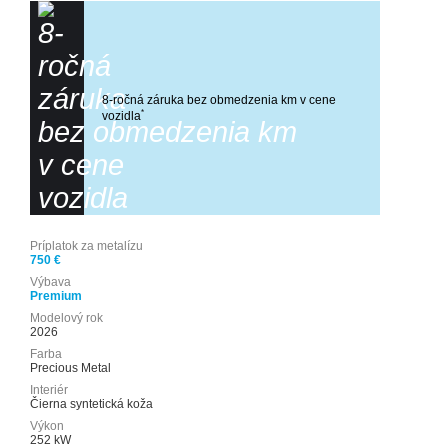
Sledujte nás
8-ročná záruka bez obmedzenia km v cene
*
vozidla
Príplatok za metalízu
750 €
Výbava
Premium
Modelový rok
2026
Farba
Precious Metal
Interiér
Čierna syntetická koža
Výkon
252 kW