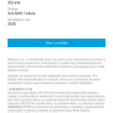
252 kW
Pohon
4x4 AWD / eAxle
Modelový rok
2026
Viac o vozidle
Mikona s.r.o. si vyhradzuje právo na zmenu cien, farebných prevedení a
technických parametrov zobrazených vozidiel bez predchádzajúceho
upozornenia. Administrátor webových stránok si vyhradzuje právo chýb
zápisu a omylu.
Obrázky sú ilustračné a majú základný informatívny charakter. Pre
bližšie informácie aktuálnych cenách, bonusoch a termínov dodania
kontaktujte svojho autorizovaného predajcu vozidiel SUBARU.
*
SUBARU
SAFE
8
Na prvé tri roky alebo 100 000 km sa vzťahuje továrenská záruka v
súlade s podmienkami uvedenými v servisnej knižke. Na nasledujúcich
päť rokov, počnúc dňom po uplynutí trojročnej továrenskej záruky alebo
nájazdu 100 000 km (podľa toho, čo nastane skôr), sa vzťahuje záruka
SUBARU
SAFE
8
bez obmedzenia kilometrov, v súlade s podmienkami
uvedenými v zmluve o záruke so spoločnosťou Real Garant.