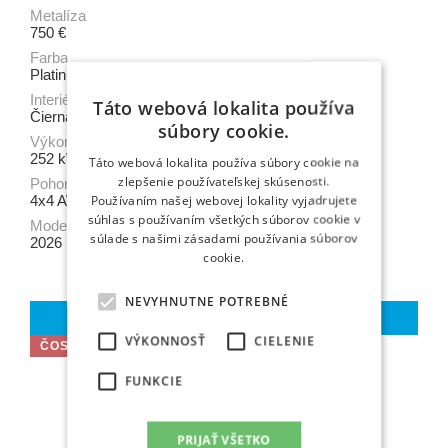
Metalíza
750 €
Farba
Platinum White Pearl Mica
Interiér
Táto webová lokalita používa
Čierna syntetická koža
súbory cookie.
Výkon
252 kW
Táto webová lokalita používa súbory cookie na
zlepšenie používateľskej skúsenosti.
Pohon
Používaním našej webovej lokality vyjadrujete
4x4 AWD / eAxle
súhlas s používaním všetkých súborov cookie v
Modelový rok
súlade s našimi zásadami používania súborov
2026
cookie.
NEVYHNUTNE POTREBNÉ
Viac o vozidle
VÝKONNOSŤ
CIELENIE
ČOSKORO K DISPOZÍCII
FUNKCIE
PRIJAŤ VŠETKO