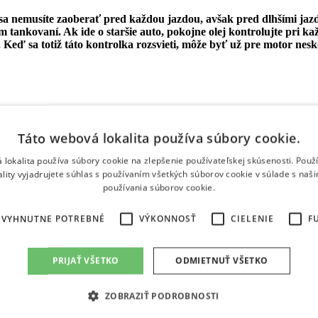
ja sa nemusíte zaoberať pred každou jazdou, avšak pred dlhšími ja
om tankovaní. Ak ide o staršie auto, pokojne olej kontrolujte pri
. Keď sa totiž táto kontrolka rozsvieti, môže byť už pre motor nesk
Táto webová lokalita používa súbory cookie.
 lokalita používa súbory cookie na zlepšenie používateľskej skúsenosti. Použ
ality vyjadrujete súhlas s používaním všetkých súborov cookie v súlade s naš
s máme ZĽAVY!
používania súborov cookie.
EVYHNUTNE POTREBNÉ
VÝKONNOSŤ
CIELENIE
F
 NCAP pre modely E-OUTBACK a UNCHARTED
PRIJAŤ VŠETKO
ODMIETNUŤ VŠETKO
ZOBRAZIŤ PODROBNOSTI