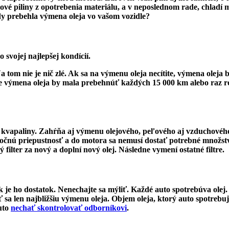
ov
é
piliny z opotrebenia materiálu, a v neposlednom rade, chladí mot
y prebehla výmena oleja vo vašom vozidle?
 svojej najlepšej kondícií.
 tom nie je nič zl
é
. Ak sa na výmenu oleja necí
tite, v
ýmena oleja b
že výmena oleja by mala prebehnúť každý
ch 15
000 km alebo raz ro
kvapaliny. Zahŕňa aj výmenu olejov
é
ho, pe
ľov
é
ho aj vzduchov
é
h
atočnú priepustnosť a do motora sa nemusí dostať potrebn
é
množstv
ý filter za nový a doplní nový olej. Následne vymení ostatn
é
filtre.
k je ho dostatok. Nenechajte sa mýliť. Každ
é
auto spotrebúva olej. 
ť sa len najbližšiu výmenu oleja. Objem oleja, ktorý auto spotrebuj
auto
nechať skontrolovať odborníkovi
.