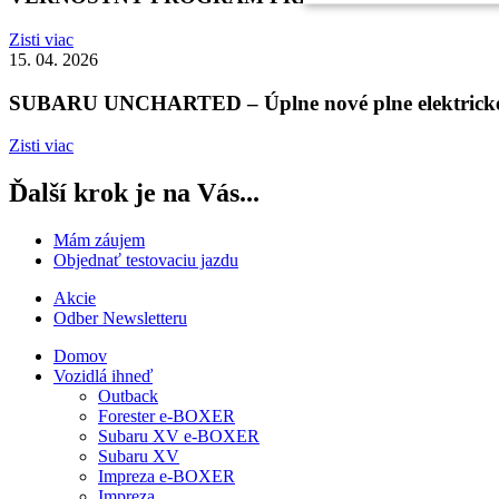
Zisti viac
15. 04. 2026
SUBARU UNCHARTED – Úplne nové plne elektrické 
Zisti viac
Ďalší krok je na Vás...
Mám záujem
Objednať testovaciu jazdu
Akcie
Odber Newsletteru
Domov
Vozidlá ihneď
Outback
Forester e-BOXER
Subaru XV e-BOXER
Subaru XV
Impreza e-BOXER
Impreza