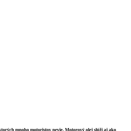
 ktorých mnoho motoristov nevie. Motorový olej slúži aj ako