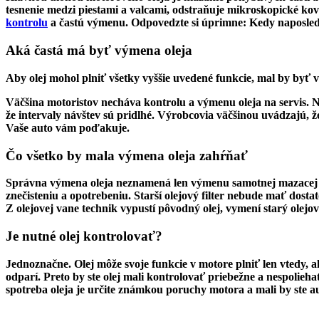
tesnenie medzi piestami a valcami, odstraňuje mikroskopick
é
kov
kontrolu
a častú výmenu. Odpovedzte si úprimne: Kedy naposled
Aká častá má byť výmena oleja
Aby olej mohol plniť všetky vyššie uveden
é
funkcie, mal by byť vo
Väčšina motoristov necháva kontrolu a výmenu oleja na servis. Na
že intervaly návš
tev s
ú pridlh
é
. Výrobcovia väčšinou uvádzajú, 
Vaš
e auto v
ám poďakuje.
Č
o v
šetko by mala výmena oleja zahŕňať
Spr
ávna výmena oleja neznamená
len v
ýmenu samotnej mazacej 
znečisteniu a opotrebeniu. Starší olejový filter nebude mať dost
Z olejovej vane technik vypustí pôvodný olej, vymení starý olejov
Je nutn
é
olej kontrolovať
?
Jednoznačne. Olej môže svoje funkcie v motore plniť len vtedy, a
odparí. Preto by ste olej mali kontrolovať priebežne a nespolieha
spotreba oleja je určite známkou poruchy motora a mali by ste 