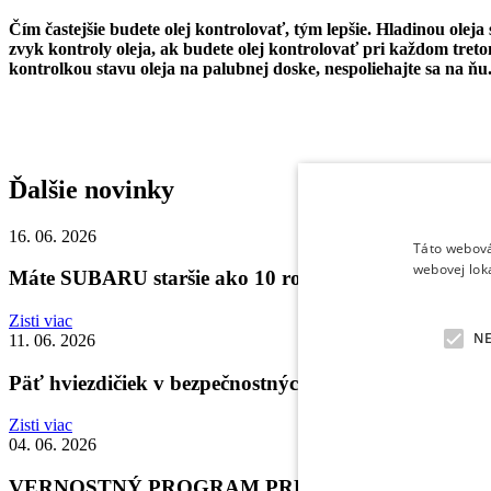
Čím častejšie budete olej kontrolovať, tým lepšie. Hladinou ole
zvyk kontroly oleja, ak budete olej kontrolovať pri každom tret
kontrolkou stavu oleja na palubnej doske, nespoliehajte sa na ňu
Ďalšie novinky
16. 06. 2026
Táto webová
webovej lok
Máte SUBARU staršie ako 10 rokov? Práve pre vá
Zisti viac
N
11. 06. 2026
Päť hviezdičiek v bezpečnostných testoch Euro
Zisti viac
04. 06. 2026
VERNOSTNÝ PROGRAM PRE ZÁKAZNÍKOV