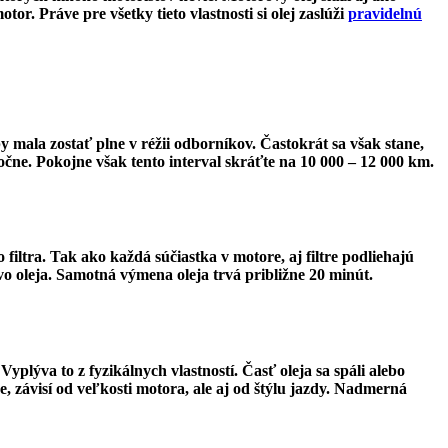
or. Práve pre všetky tieto vlastnosti si olej zaslúži
pravidelnú
y mala zostať plne v réžii odborníkov. Častokrát sa však stane,
čne. Pokojne však tento interval skráťte na 10 000 – 12 000 km.
o filtra. Tak ako každá súčiastka v motore, aj filtre podliehajú
o oleja. Samotná výmena oleja trvá približ
ne 20 min
út.
Vyplýva to z fyzikálnych vlastností. Časť oleja sa spáli alebo
e, závisí od veľkosti motora, ale aj od štýlu jazdy. Nadmerná