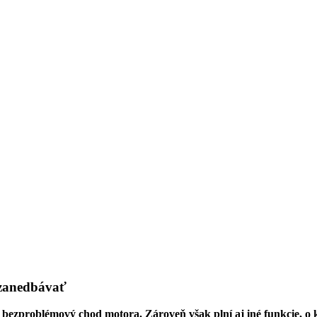
í zanedbávať
a bezprobl
é
mový chod motora. Zároveň však plní aj in
é
funkcie, o