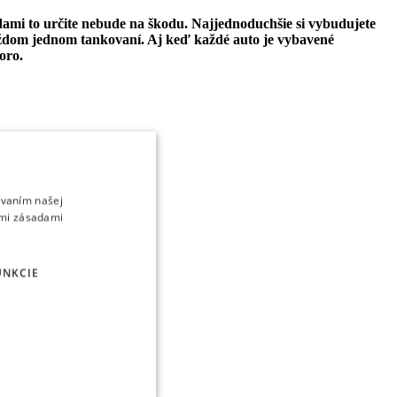
zdami to určite nebude na škodu. Najjednoduchšie si vybudujete
 každom jednom tankovaní. Aj keď každ
é
auto je vybaven
é
oro.
ívaním našej
imi zásadami
UNKCIE