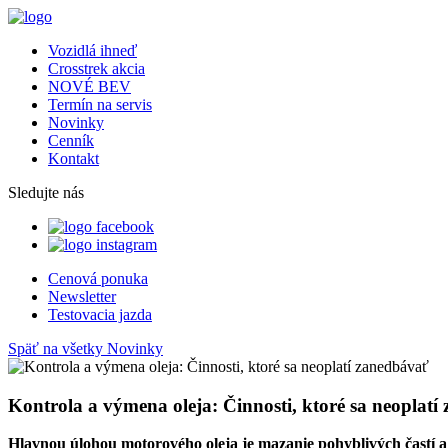
Vozidlá ihneď
Crosstrek akcia
NOVÉ BEV
Termín na servis
Novinky
Cenník
Kontakt
Sledujte nás
Cenová ponuka
Newsletter
Testovacia jazda
Späť na všetky Novinky
Kontrola a výmena oleja: Činnosti, ktoré sa neoplat
Hlavnou úlohou motorov
é
ho oleja je mazanie pohyblivý
ch
častí 